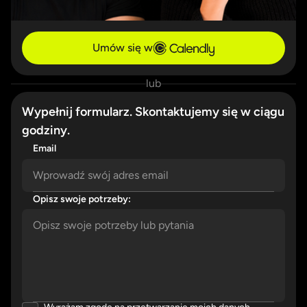
Umów się w
lub
Wypełnij formularz. Skontaktujemy się w ciągu
godziny.
Email
Opisz swoje potrzeby:
Please enter a valid email address.
Please describe your needs in detail.