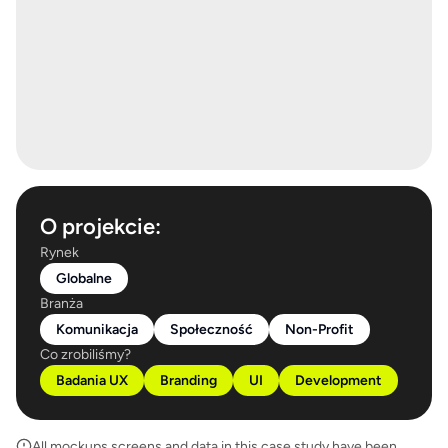
O projekcie:
Rynek
Globalne
Branża
Komunikacja
Społeczność
Non-Profit
Co zrobiliśmy?
Badania UX
Branding
UI
Development
All mockups screens and data in this case study have been