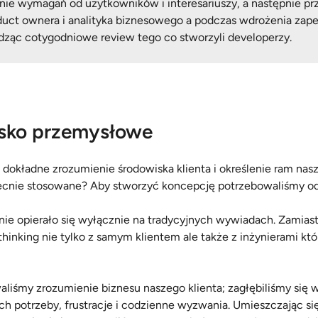
ie wymagań od użytkowników i interesariuszy, a następnie prz
oduct ownera i analityka biznesowego a podczas wdrożenia za
ząc cotygodniowe review tego co stworzyli developerzy.
sko przemysłowe
okładne zrozumienie środowiska klienta i określenie ram nasz
becnie stosowane? Aby stworzyć koncepcję potrzebowaliśmy od
ie opierało się wyłącznie na tradycyjnych wywiadach. Zamias
hinking nie tylko z samym klientem ale także z inżynierami któ
aliśmy zrozumienie biznesu naszego klienta; zagłębiliśmy się
h potrzeby, frustracje i codzienne wyzwania. Umieszczając 