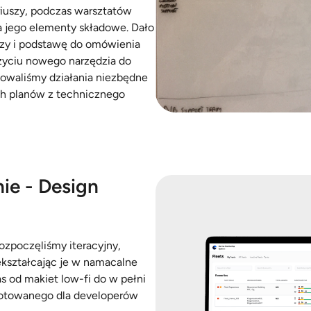
riuszy, podczas warsztatów
a jego elementy składowe. Dało
czy i podstawę do omówienia
życiu nowego narzędzia do
kowaliśmy działania niezbędne
ch planów z technicznego
ie - Design
ozpoczęliśmy iteracyjny,
ekształcając je w namacalne
as od makiet low-fi do w pełni
ygotowanego dla developerów