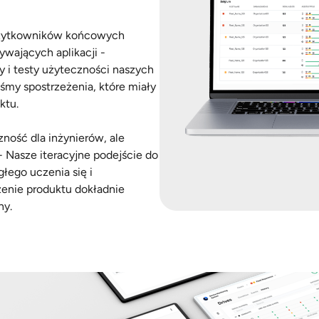
użytkowników końcowych
ywających aplikacji -
i testy użyteczności naszych
iśmy spostrzeżenia, które miały
ktu.
ność dla inżynierów, ale
 Nasze iteracyjne podejście do
głego uczenia się i
zenie produktu dokładnie
ny.