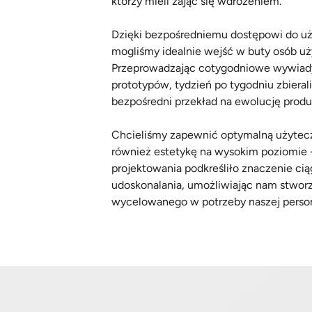
którzy mieli zająć się wdrożeniem.
Dzięki bezpośredniemu dostępowi do 
mogliśmy idealnie wejść w buty osób uż
Przeprowadzając cotygodniowe wywiady 
prototypów, tydzień po tygodniu zbieral
bezpośredni przekład na ewolucję produ
Chcieliśmy zapewnić optymalną użytecz
również estetykę na wysokim poziomie -
projektowania podkreśliło znaczenie cią
udoskonalania, umożliwiając nam stwor
wycelowanego w potrzeby naszej perso