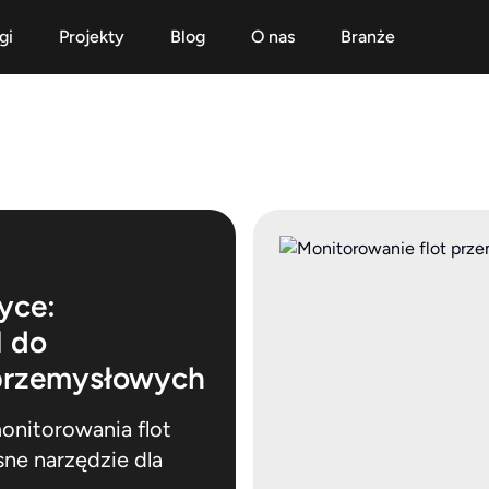
gi
Projekty
Blog
O nas
Branże
wanie flot przemysłowych
wanie flot przemysłowych
yce:
I do
 przemysłowych
onitorowania flot
e narzędzie dla