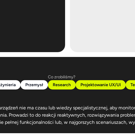
Co zrobiliśmy?
nżynieria
Przemysł
Research
Projektowanie UX/UI
Te
urządzeń nie ma czasu lub wiedzy specjalistycznej, aby monito
ia. Prowadzi to do reakcji reaktywnych, rozwiązywania probl
ie pełnej funkcjonalności lub, w najgorszych scenariuszach, 