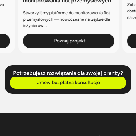
monitorowania flot przemysłowych
wo
Zoba
dost
Stworzyliśmy platformę do monitorowania flot
narzę
przemysłowych — nowoczesne narzędzie dla
inżynierów....
Poznaj projekt
Potrzebujesz rozwiązania dla swojej branży?
Umów bezpłatną konsultacje