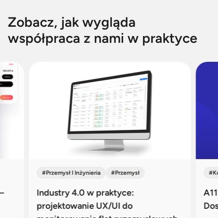
Zobacz, jak wygląda
współpraca z nami w praktyce
#
Przemysł I Inżynieria
#
Przemysł
#
K
–
Industry 4.0 w praktyce:
A11
projektowanie UX/UI do
Dos