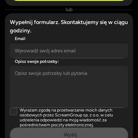
lub
Wypełnij formularz. Skontaktujemy się w ciągu
godziny.
Email
Opisz swoje potrzeby:
Please enter a valid email address.
Please describe your needs in detail.
Wyrażam zgodę na przetwarzanie moich danych
Please accept our privacy policy
osobowych przez ScreamGroup sp. z o.o. w celu
udzielenia odpowiedzi na moją wiadomość za
pośrednictwem poczty elektronicznej.
Wyślij